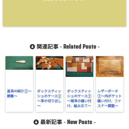
Related Posts
関連記事 -
-
道具の紹介②～
ボックスティッ
ボックスティッ
レザーポーチ
菱錐～
シュのケース②
シュのケース③
③〜内ポケット
～革の切り出し
～端革の縫い付
縫い付け、ファ
～
け、組み立て～
スナー調整〜
New Posts
最新記事 -
-