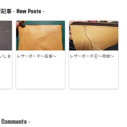
New Posts
記事 -
-
いしま
レザーポーチ～反省～
レザーポーチ④～完成～
Comments
-
-