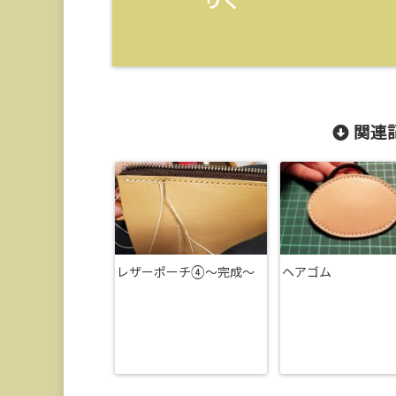
りく
関連記
レザーポーチ④～完成～
ヘアゴム