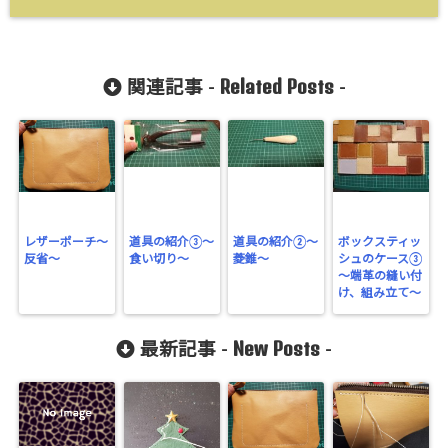
Related Posts
関連記事 -
-
レザーポーチ～
道具の紹介③～
道具の紹介②～
ボックスティッ
反省～
食い切り～
菱錐～
シュのケース③
～端革の縫い付
け、組み立て～
New Posts
最新記事 -
-