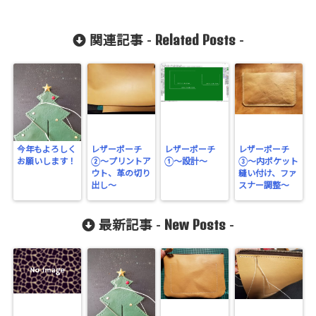
Related Posts
関連記事 -
-
今年もよろしく
レザーポーチ
レザーポーチ
レザーポーチ
お願いします！
②〜プリントア
①〜設計〜
③〜内ポケット
ウト、革の切り
縫い付け、ファ
出し〜
スナー調整〜
New Posts
最新記事 -
-