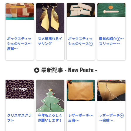
ボックスティッ
ヌメ革揺れるイ
ボックスティッ
道具の紹介①～
シュのケース～
ヤリング
シュのケース①
スリッカー～
反省～
New Posts
最新記事 -
-
クリスマスクラ
今年もよろしく
レザーポーチ～
レザーポーチ④
フト
お願いします！
反省～
～完成～