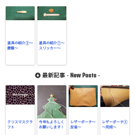
道具の紹介②～
道具の紹介①～
菱錐～
スリッカー～
New Posts
最新記事 -
-
クリスマスクラ
今年もよろしく
レザーポーチ～
レザーポーチ④
フト
お願いします！
反省～
～完成～