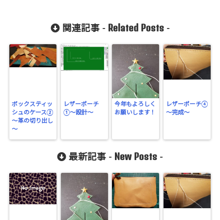
Related Posts
関連記事 -
-
ボックスティッ
レザーポーチ
今年もよろしく
レザーポーチ④
シュのケース②
①〜設計〜
お願いします！
～完成～
～革の切り出し
～
New Posts
最新記事 -
-