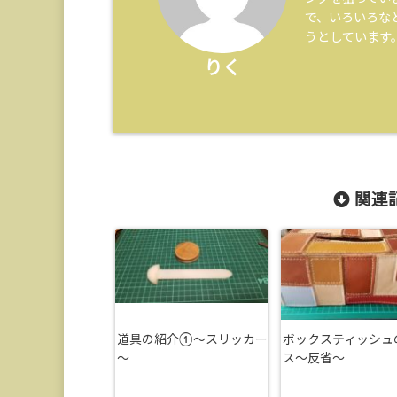
で、いろいろな
うとしています
りく
関連記
道具の紹介①～スリッカー
ボックスティッシュ
～
ス～反省～