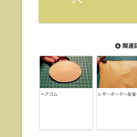
りく
関連記
ヘアゴム
レザーポーチ～反省