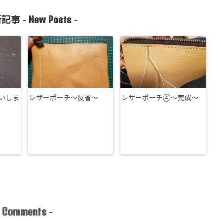
New Posts
記事 -
-
いしま
レザーポーチ～反省～
レザーポーチ④～完成～
Comments
-
-