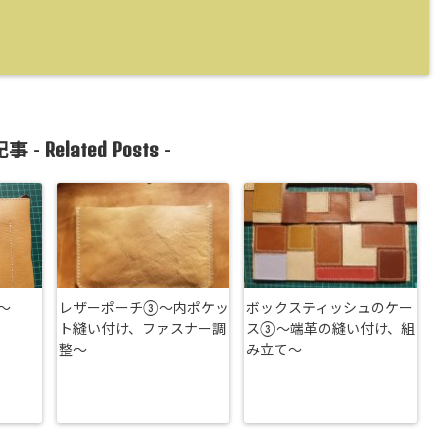
Related Posts
事 -
-
～
レザーポーチ③〜内ポケッ
ボックスティッシュのケー
ト縫い付け、ファスナー調
ス③～端革の縫い付け、組
整〜
み立て～