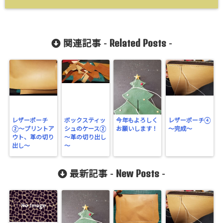
Related Posts
関連記事 -
-
レザーポーチ
ボックスティッ
今年もよろしく
レザーポーチ④
②〜プリントア
シュのケース②
お願いします！
～完成～
ウト、革の切り
～革の切り出し
出し〜
～
New Posts
最新記事 -
-