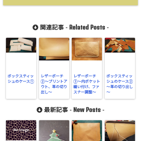
Related Posts
関連記事 -
-
ボックスティッ
レザーポーチ
レザーポーチ
ボックスティッ
シュのケース①
②〜プリントア
③〜内ポケット
シュのケース②
ウト、革の切り
縫い付け、ファ
～革の切り出し
出し〜
スナー調整〜
～
New Posts
最新記事 -
-