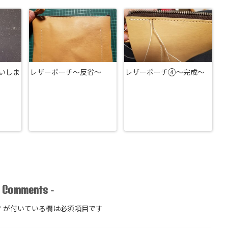
いしま
レザーポーチ～反省～
レザーポーチ④～完成～
Comments
-
-
*
が付いている欄は必須項目です