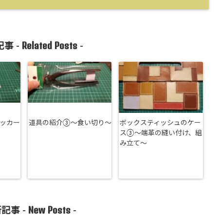
Related Posts
事 -
-
ッカー
道具の紹介③～食い切り～
ボックスティッシュのケー
ス③～端革の縫い付け、組
み立て～
New Posts
記事 -
-