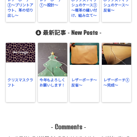
レザーポーチ
レザーポーチ
ボックスティッ
ボックスティッ
②〜プリントア
①〜設計〜
シュのケース③
シュのケース～
ウト、革の切り
～端革の縫い付
反省～
出し〜
け、組み立て～
New Posts
最新記事 -
-
クリスマスクラ
今年もよろしく
レザーポーチ～
レザーポーチ④
フト
お願いします！
反省～
～完成～
Comments
-
-