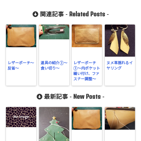
Related Posts
関連記事 -
-
レザーポーチ～
道具の紹介③～
レザーポーチ
ヌメ革揺れるイ
反省～
食い切り～
③〜内ポケット
ヤリング
縫い付け、ファ
スナー調整〜
New Posts
最新記事 -
-