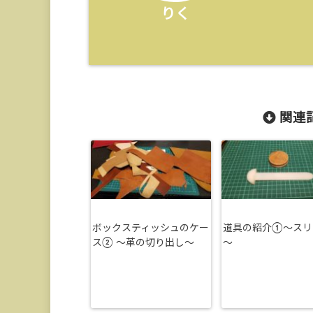
りく
関連記
ボックスティッシュのケー
道具の紹介①～スリ
ス② ～革の切り出し～
～