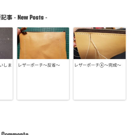
New Posts
記事 -
-
いしま
レザーポーチ～反省～
レザーポーチ④～完成～
Comments