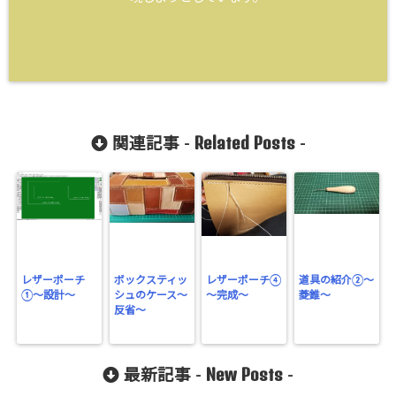
Related Posts
関連記事 -
-
レザーポーチ
ボックスティッ
レザーポーチ④
道具の紹介②～
①〜設計〜
シュのケース～
～完成～
菱錐～
反省～
New Posts
最新記事 -
-