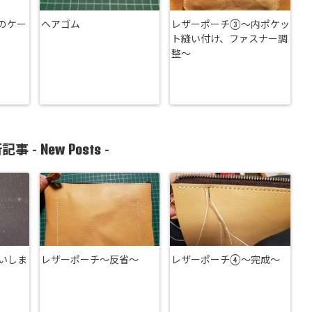
のケー
ヘアゴム
レザーポーチ③〜内ポケッ
ト縫い付け、ファスナー調
整〜
New Posts
記事 -
-
いしま
レザーポーチ～反省～
レザーポーチ④～完成～