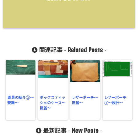
Related Posts
関連記事 -
-
道具の紹介②～
ボックスティッ
レザーポーチ～
レザーポーチ
菱錐～
シュのケース～
反省～
①〜設計〜
反省～
New Posts
最新記事 -
-